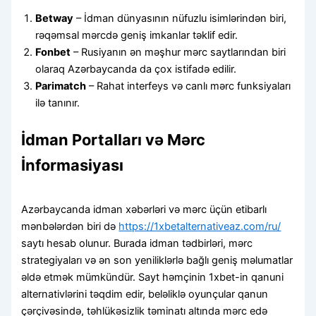
Betway
– İdman dünyasının nüfuzlu isimlərindən biri,
rəqəmsal mərcdə geniş imkanlar təklif edir.
Fonbet
– Rusiyanın ən məşhur mərc saytlarından biri
olaraq Azərbaycanda da çox istifadə edilir.
Parimatch
– Rahat interfeys və canlı mərc funksiyaları
ilə tanınır.
İdman Portalları və Mərc
İnformasiyası
Azərbaycanda idman xəbərləri və mərc üçün etibarlı
mənbələrdən biri də
https://1xbetalternativeaz.com/ru/
saytı hesab olunur. Burada idman tədbirləri, mərc
strategiyaları və ən son yeniliklərlə bağlı geniş məlumatlar
əldə etmək mümkündür. Sayt həmçinin 1xbet-in qanuni
alternativlərini təqdim edir, beləliklə oyunçular qanun
çərçivəsində, təhlükəsizlik təminatı altında mərc edə