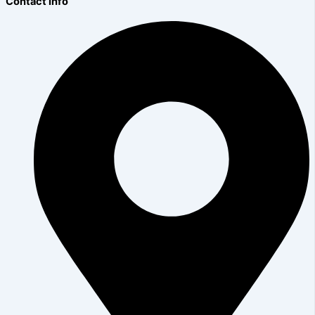
Contact Info