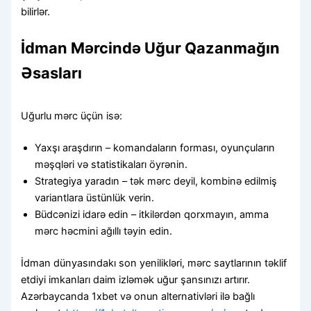
bilirlər.
İdman Mərcində Uğur Qazanmağın
Əsasları
Uğurlu mərc üçün isə:
Yaxşı araşdırın – komandaların forması, oyunçuların
məşqləri və statistikaları öyrənin.
Strategiya yaradın – tək mərc deyil, kombinə edilmiş
variantlara üstünlük verin.
Büdcənizi idarə edin – itkilərdən qorxmayın, amma
mərc həcmini ağıllı təyin edin.
İdman dünyasındakı son yenilikləri, mərc saytlarının təklif
etdiyi imkanları daim izləmək uğur şansınızı artırır.
Azərbaycanda 1xbet və onun alternativləri ilə bağlı