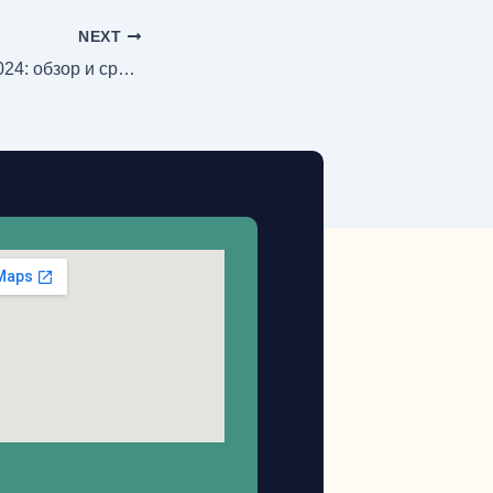
NEXT
Мелбет зеркало 2024: обзор и сравнение с лучшими букмекерскими компаниями