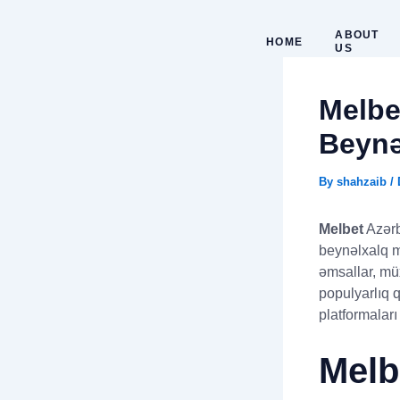
Skip
to
ABOUT
HOME
US
content
Melbe
Beynə
By
shahzaib
/
Melbet
Azərb
beynəlxalq mə
əmsallar, müx
populyarlıq 
platformaları
Melb