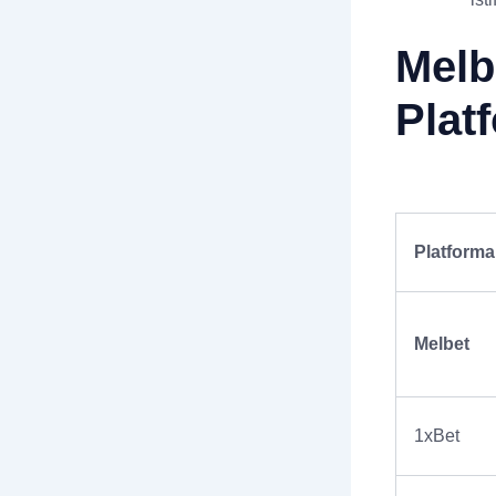
Melb
Plat
Platforma
Melbet
1xBet