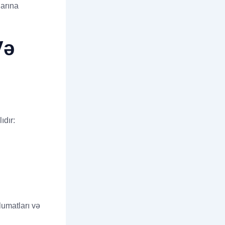
larına
Və
ıdır:
lumatları və