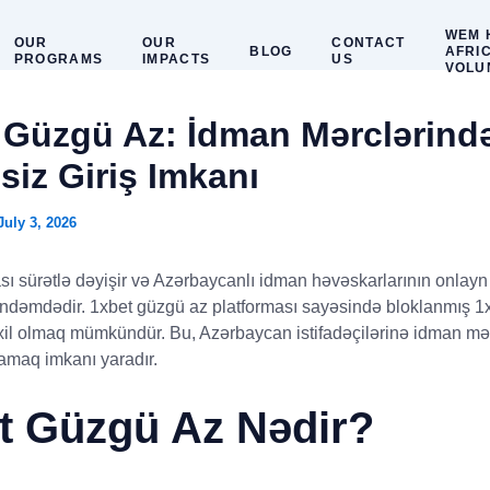
WEM 
OUR
OUR
CONTACT
BLOG
AFRI
PROGRAMS
IMPACTS
US
VOLU
 Güzgü Az: İdman Mərclərind
siz Giriş Imkanı
July 3, 2026
ı sürətlə dəyişir və Azərbaycanlı idman həvəskarlarının onlay
gündəmdədir. 1xbet güzgü az platforması sayəsində bloklanmış 1
xil olmaq mümkündür. Bu, Azərbaycan istifadəçilərinə idman mə
namaq imkanı yaradır.
t Güzgü Az Nədir?