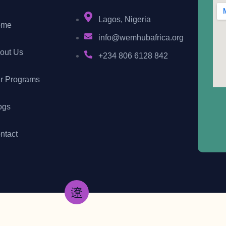
Lagos, Nigeria
ome
info@wemhubafrica.org
out Us
+234 806 6128 842
r Programs
ogs
ntact