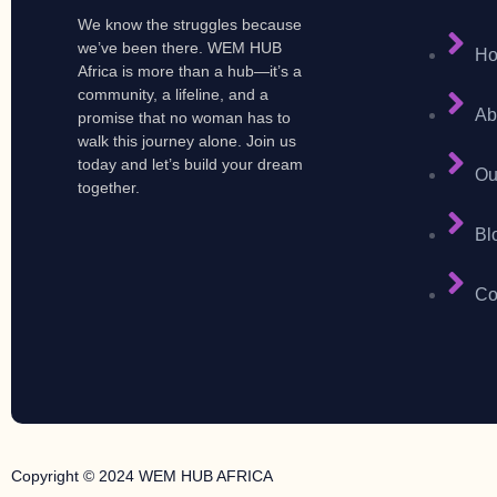
We know the struggles because
we’ve been there. WEM HUB
H
Africa is more than a hub—it’s a
community, a lifeline, and a
Ab
promise that no woman has to
walk this journey alone. Join us
today and let’s build your dream
Ou
together.
Bl
Co
Copyright © 2024 WEM HUB AFRICA