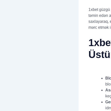
1xbet güzgü a
təmin edən a
saxlayaraq, e
mərc etmək i
1xbe
Üstü
Bl
blo
Asa
keç
Gen
idm