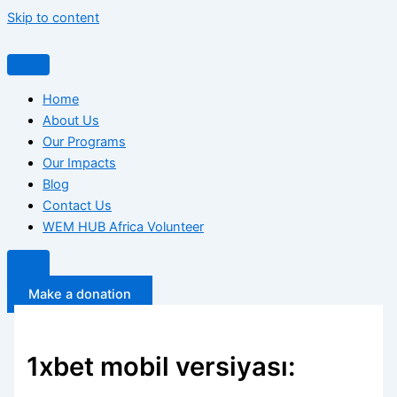
Skip to content
Home
About Us
Our Programs
Our Impacts
Blog
Contact Us
WEM HUB Africa Volunteer
Make a donation
1xbet mobil versiyası: