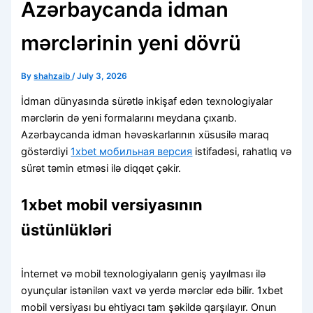
Azərbaycanda idman
mərclərinin yeni dövrü
By
shahzaib
/
July 3, 2026
İdman dünyasında sürətlə inkişaf edən texnologiyalar
mərclərin də yeni formalarını meydana çıxarıb.
Azərbaycanda idman həvəskarlarının xüsusilə maraq
göstərdiyi
1xbet мобильная версия
istifadəsi, rahatlıq və
sürət təmin etməsi ilə diqqət çəkir.
1xbet mobil versiyasının
üstünlükləri
İnternet və mobil texnologiyaların geniş yayılması ilə
oyunçular istənilən vaxt və yerdə mərclər edə bilir. 1xbet
mobil versiyası bu ehtiyacı tam şəkildə qarşılayır. Onun