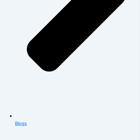
Blogs