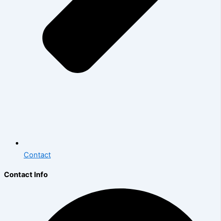
Contact
Contact Info