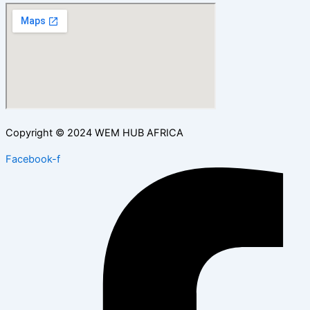
Copyright © 2024 WEM HUB AFRICA
Facebook-f