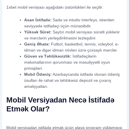
1xbet mobil versiyası aşağıdakı üstünlükləri ilə seçilir:
Asan İstifadə:
Sadə və intuitiv interfeys, istənilən
səviyyədə istifadəçi üçün münasibdir.
Yüksək Sürət:
Saytın mobil versiyası sürətli yüklənir
və mərclərin yerləşdirilməsini tezləşdirir.
Geniş Əhatə:
Futbol, basketbol, tennis, voleybol, e-
idman və digər idman növləri üzrə çoxsaylı mərclər.
Güvən və Təhlükəsizlik:
İstifadəçilərin
məlumatlarının qorunması və məsuliyyətli oyun
prinsipləri.
Mobil Ödəniş:
Azərbaycanda istifadə olunan ödəniş
üsulları ilə rahat və təhlükəsiz depozit və çıxarış
əməliyyatları.
Mobil Versiyadan Necə İstifadə
Etmək Olar?
Mobil versiyadan istifadə etmək üçün əlavə proqram yükləməyə