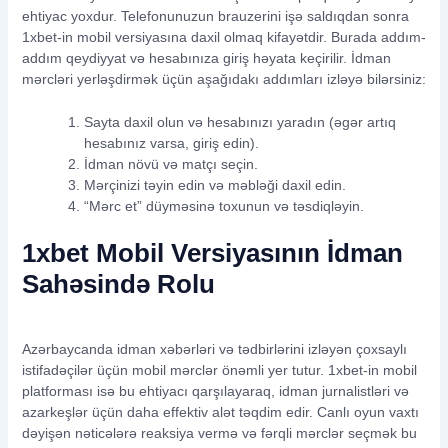
ehtiyac yoxdur. Telefonunuzun brauzerini işə saldıqdan sonra
1xbet-in mobil versiyasına daxil olmaq kifayətdir. Burada addım-
addım qeydiyyat və hesabınıza giriş həyata keçirilir. İdman
mərcləri yerləşdirmək üçün aşağıdakı addımları izləyə bilərsiniz:
Sayta daxil olun və hesabınızı yaradın (əgər artıq
hesabınız varsa, giriş edin).
İdman növü və matçı seçin.
Mərçinizi təyin edin və məbləği daxil edin.
“Mərc et” düyməsinə toxunun və təsdiqləyin.
1xbet Mobil Versiyasının İdman
Sahəsində Rolu
Azərbaycanda idman xəbərləri və tədbirlərini izləyən çoxsaylı
istifadəçilər üçün mobil mərclər önəmli yer tutur. 1xbet-in mobil
platforması isə bu ehtiyacı qarşılayaraq, idman jurnalistləri və
azarkeşlər üçün daha effektiv alət təqdim edir. Canlı oyun vaxtı
dəyişən nəticələrə reaksiya vermə və fərqli mərclər seçmək bu