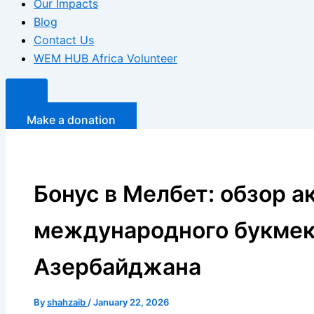
Our Impacts
Blog
Contact Us
WEM HUB Africa Volunteer
Make a donation
Бонус в Мелбет: обзор а
международного букмек
Азербайджана
By
shahzaib
/
January 22, 2026