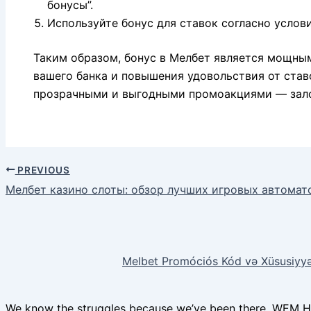
бонусы”.
Используйте бонус для ставок согласно услов
Таким образом, бонус в Мелбет является мощны
вашего банка и повышения удовольствия от став
прозрачными и выгодными промоакциями — зало
PREVIOUS
Мелбет казино слоты: обзор лучших игровых автомат
Melbet Promóciós Kód və Xüsusiyyə
We know the struggles because we’ve been there. WEM HUB