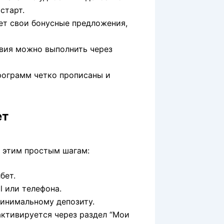
старт.
ет свои бонусные предложения,
твия можно выполнить через
рограмм четко прописаны и
ет
е этим простым шагам:
бет.
 или телефона.
инимальному депозиту.
активируется через раздел “Мои