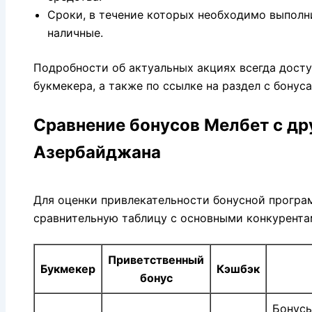
Сроки, в течение которых необходимо выполн
наличные.
Подробности об актуальных акциях всегда дост
букмекера, а также по ссылке на раздел с бону
Сравнение бонусов Мелбет с д
Азербайджана
Для оценки привлекательности бонусной прогр
сравнительную таблицу с основными конкурента
Приветственный
Букмекер
Кэшбэк
бонус
Бонусы