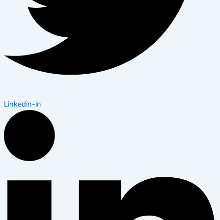
Linkedin-in