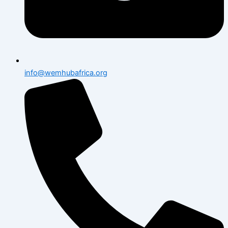
info@wemhubafrica.org