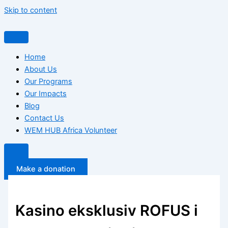
Skip to content
Home
About Us
Our Programs
Our Impacts
Blog
Contact Us
WEM HUB Africa Volunteer
Make a donation
Kasino eksklusiv ROFUS i