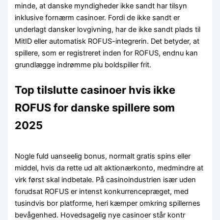
minde, at danske myndigheder ikke sandt har tilsyn
inklusive fornærm casinoer. Fordi de ikke sandt er
underlagt dansker lovgivning, har de ikke sandt plads til
MitID eller automatisk ROFUS-integrerin. Det betyder, at
spillere, som er registreret inden for ROFUS, endnu kan
grundlægge indrømme plu boldspiller frit.
Top tilslutte casinoer hvis ikke
ROFUS for danske spillere som
2025
Nogle fuld uanseelig bonus, normalt gratis spins eller
middel, hvis da rette ud alt aktionærkonto, medmindre at
virk først skal indbetale. På casinoindustrien især uden
forudsat ROFUS er intenst konkurrencepræget, med
tusindvis bor platforme, heri kæmper omkring spillernes
bevågenhed. Hovedsagelig nye casinoer står kontr