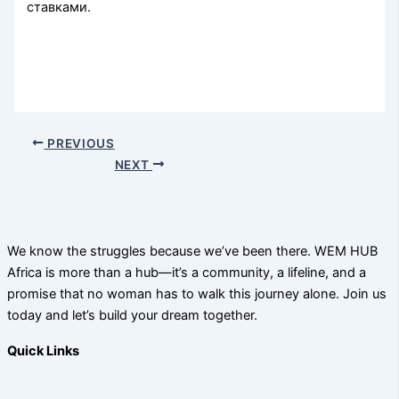
ставками.
PREVIOUS
NEXT
We know the struggles because we’ve been there. WEM HUB
Africa is more than a hub—it’s a community, a lifeline, and a
promise that no woman has to walk this journey alone. Join us
today and let’s build your dream together.
Quick Links