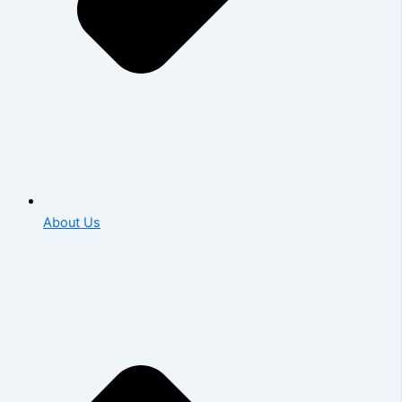
About Us