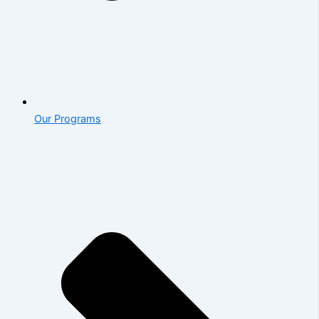
Our Programs