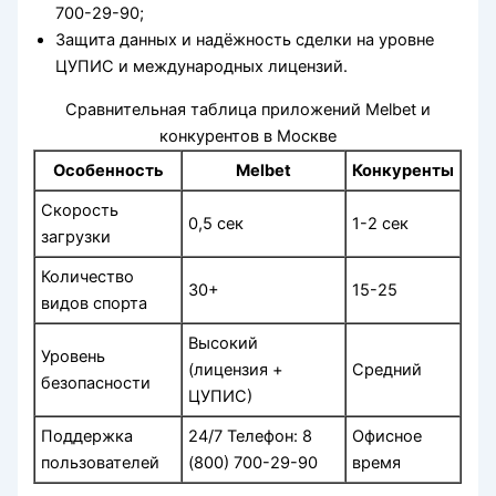
700-29-90;
Защита данных и надёжность сделки на уровне
ЦУПИС и международных лицензий.
Сравнительная таблица приложений Melbet и
конкурентов в Москве
Особенность
Melbet
Конкуренты
Скорость
0,5 сек
1-2 сек
загрузки
Количество
30+
15-25
видов спорта
Высокий
Уровень
(лицензия +
Средний
безопасности
ЦУПИС)
Поддержка
24/7 Телефон: 8
Офисное
пользователей
(800) 700-29-90
время