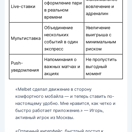
оформление пари
Live-ставки
вовлечение и
в реальном
адреналин
времени
Объединение
Увеличение
нескольких
выигрыша с
Мультиставка
событий в один
минимальным
экспресс
риском
Напоминания о
Не пропустить
Push-
важных матчах и
выгодный
уведомления
акциях
момент
«Melbet сделал движение в сторону
комфортного мобайла — и теперь ставить по-
настоящему удобно. Мне нравится, как четко и
быстро работает приложение.» — Игорь,
активный игрок из Москвы.
«Отличный интерфейс, быстрый доступ к