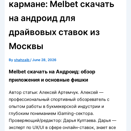
кармане: Melbet скачать
на андроид для
драйвовых ставок из
Москвы
By
shahzaib
/
June 28, 2026
Melbet скачать на Андроид: обзор
приложения и основные фишки
Автор статьи:
Алексей Артемчук
. Алексей —
профессиональный спортивный обозреватель с
опытом работы в букмекерской индустрии и
глубоким пониманием iGaming-сектора.
Проверяющий/редактор:
Дарья Култаева
. Дарья —
эксперт по UX/UI в сфере онлайн-ставок, знает все