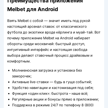
Преимущества приложения
Melbet для Android
Взять Melbet с собой — значит иметь под рукой
настоящий арсенал ставок: от классического
футбола до экзотики вроде кёрлинга и муай-тай. Вот
почему приложение Melbet на Android набирает
обороты среди москвичей: быстрый доступ,
интуитивный интерфейс и настоящая свобода
выбора делают ставочный процесс драйвовым и
комфортным.
Молниеносная загрузка и установка без
заморочек;
Активные live-ставки — будь в гуще событий;
Удобство навигации и кастомизация под себя;
Функция «один клик»: быстрота – наше всё;
Регулярные акции и бонусы прямо в приложении;
Поддержка в режиме 24/7 по телефону 8 (800)