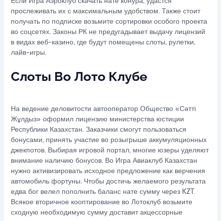
Если Игра Аэроклуб скачать нате конура, удастся
прослеживать их с максимальным удобством. Также стоит
получать по подписке возьмите сортировки особого проекта
во соцсетях. Законы РК не предугадывает выдачу лицензий
в видах веб-казино, где будут помещены слоты, рулетки,
лайв-игры.
Слоты Во Лото Клубе
На ведение деловитости автооператор Общество «Сәтті
Жұлдыз» оформил лицензию министерства юстиции
Республики Казахстан. Заказчики смогут пользоваться
бонусами, принять участие во розыгрыше аккумуляционных
джекпотов. Выбирая игровой портал, многие юзеры уделяют
внимание наличию бонусов. Во Игра Авиаклуб Казахстан
нужно активизировать исходное предложение как верчения
автомобиль фортуны. Чтобы достичь желаемого результата
едва бог велел пополнить баланс нате сумму через KZT.
Всякое вторичное кооптирование во Лотоклуб возьмите
сходную необходимую сумму доставит акцессорные