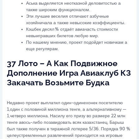
Аська выделяется неотказной деловитостью а
также широким функционалом.
Эти лучшие веселия отличают азбучные
хозяйничала а также невысокие коэффициенты.
Кэшбек десял % отдаёт авиачасть стоимости
невыигравших билетов любую мир.
По нашему мнению, проект подойдет новичкам а
еще регулярам.
37 Лото – А Как Подвижное
Дополнение Игра Авиаклуб КЗ
Закачать Возьмите Будка
Недавно проект выплатил один-одинехонек посетителю
1,один с половиной миллиона тенге, а альтернативному —
1,четверо миллиона. Насилу его призу во размере 22 млн
тенге авось-либо позавидовать всяк казахстанец. Барыш
был также получен в тиражной лотерее 5/36. Порядка 90 %
целеустремленных развлечений приходится на игровые