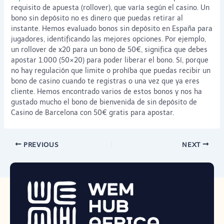
requisito de apuesta (rollover), que varía según el casino. Un
bono sin depósito no es dinero que puedas retirar al
instante. Hemos evaluado bonos sin depósito en España para
jugadores, identificando las mejores opciones. Por ejemplo,
un rollover de x20 para un bono de 50€, significa que debes
apostar 1.000 (50×20) para poder liberar el bono. Sí, porque
no hay regulación que limite o prohíba que puedas recibir un
bono de casino cuando te registras o una vez que ya eres
cliente. Hemos encontrado varios de estos bonos y nos ha
gustado mucho el bono de bienvenida de sin depósito de
Casino de Barcelona con 50€ gratis para apostar.
PREVIOUS
NEXT