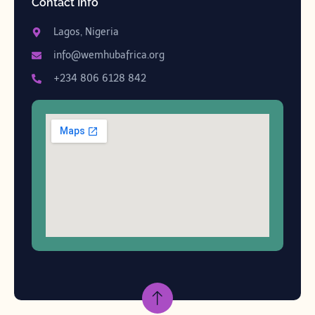
Contact Info
Lagos, Nigeria
info@wemhubafrica.org
+234 806 6128 842