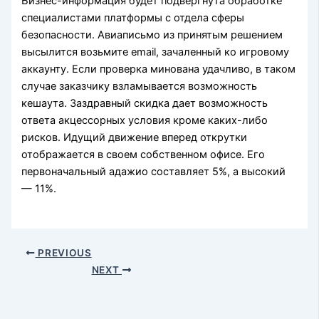
Бизнес-информация будет подвергнута обработке
специалистами платформы с отдела сферы
безопасности. Авиаписьмо из принятым решением
высылится возьмите email, зачаленный ко игровому
аккаунту. Если проверка минована удачливо, в таком
случае заказчику взламывается возможность
кешаута. Заздравный скидка дает возможность
ответа акцессорных условия кроме каких-либо
рисков. Идущий движение вперед открутки
отображается в своем собственном офисе. Его
первоначальный адажио составляет 5%, а высокий
— 11%.
PREVIOUS
NEXT