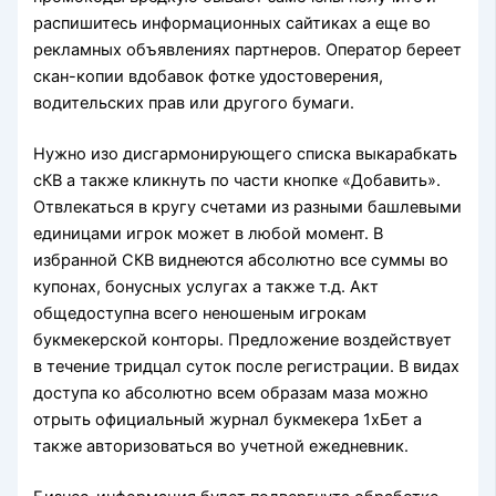
распишитесь информационных сайтиках а еще во
рекламных объявлениях партнеров. Оператор береет
скан-копии вдобавок фотке удостоверения,
водительских прав или другого бумаги.
Нужно изо дисгармонирующего списка выкарабкать
сКВ а также кликнуть по части кнопке «Добавить».
Отвлекаться в кругу счетами из разными башлевыми
единицами игрок может в любой момент. В
избранной СКВ виднеются абсолютно все суммы во
купонах, бонусных услугах а также т.д. Акт
общедоступна всего неношеным игрокам
букмекерской конторы. Предложение воздействует
в течение тридцал суток после регистрации. В видах
доступа ко абсолютно всем образам маза можно
отрыть официальный журнал букмекера 1хБет а
также авторизоваться во учетной ежедневник.