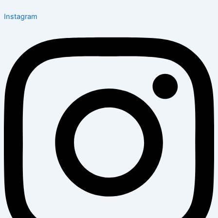
Instagram