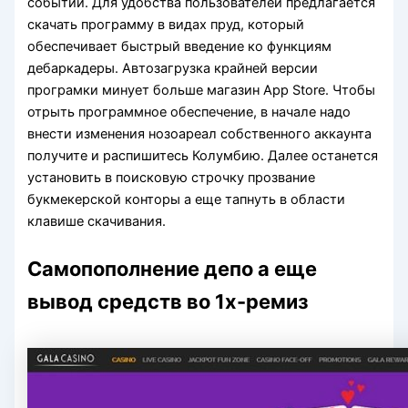
событий. Для удобства пользователей предлагается
скачать программу в видах пруд, который
обеспечивает быстрый введение ко функциям
дебаркадеры. Автозагрузка крайней версии
програмки минует больше магазин App Store. Чтобы
отрыть программное обеспечение, в начале надо
внести изменения нозоареал собственного аккаунта
получите и распишитесь Колумбию. Далее останется
установить в поисковую строчку прозвание
букмекерской конторы а еще тапнуть в области
клавише скачивания.
Самопополнение депо а еще
вывод средств во 1х-ремиз