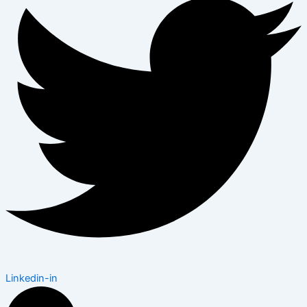
Linkedin-in