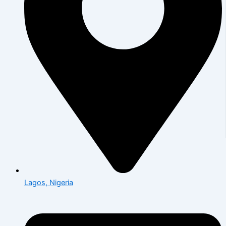
Lagos, Nigeria