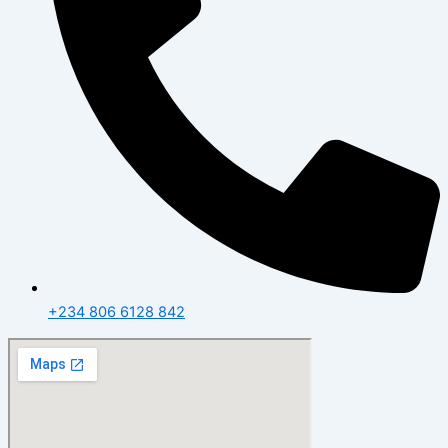
+234 806 6128 842