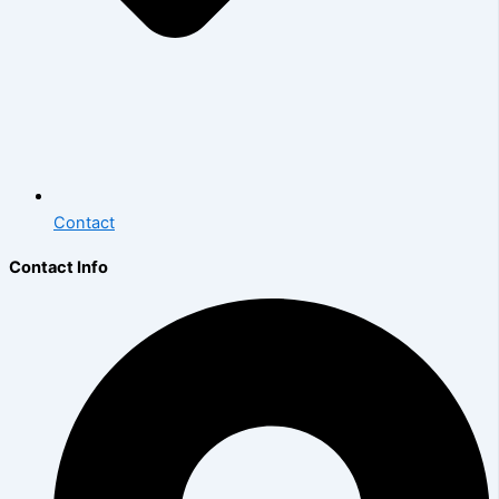
Contact
Contact Info