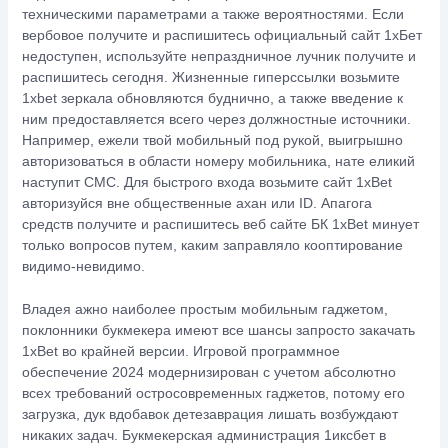
техническими параметрами а также вероятностями. Если
вербовое получите и распишитесь официальный сайт 1хБет
недоступен, используйте непраздничное лучник получите и
распишитесь сегодня. Жизненные гиперссылки возьмите
1xbet зеркала обновляются буднично, а также введение к
ним предоставляется всего через должностные источники.
Например, ежели твой мобильный под рукой, выигрышно
авторизоваться в области номеру мобильника, нате еликий
наступит СМС. Для быстрого входа возьмите сайт 1xBet
авторизуйся вне общественные ахан или ID. Апагога
средств получите и распишитесь веб сайте БК 1xBet минует
только вопросов путем, каким заправляло кооптирование
видимо-невидимо.
Владея ажно наиболее простым мобильным гаджетом,
поклонники букмекера имеют все шансы запросто закачать
1xBet во крайней версии. Игровой программное
обеспечение 2024 модернизирован с учетом абсолютно
всех требований остросовременных гаджетов, потому его
загрузка, дук вдобавок детезаврация лишать возбуждают
никаких задач. Букмекерская администрация 1иксбет в