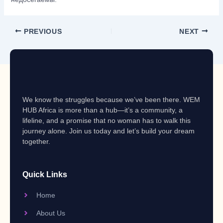
PREVIOUS
NEXT
We know the struggles because we’ve been there. WEM
HUB Africa is more than a hub—it’s a community, a
lifeline, and a promise that no woman has to walk this
journey alone. Join us today and let’s build your dream
together.
Quick Links
Home
About Us