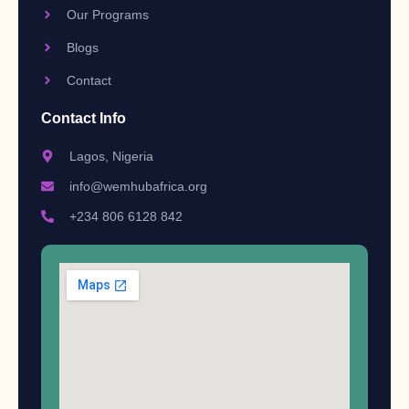
Our Programs
Blogs
Contact
Contact Info
Lagos, Nigeria
info@wemhubafrica.org
+234 806 6128 842