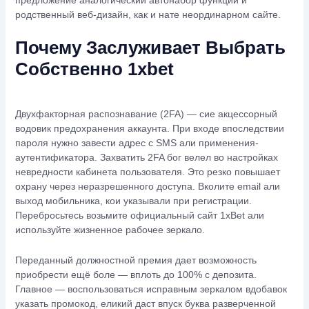
предложение аналогический автонабор функций и
родственный веб-дизайн, как и нате неординарном сайте.
Почему Заслуживает Выбрать
Собственно 1xbet
Двухфакторная распознавание (2FA) — сие акцессорный
водовик предохранения аккаунта. При входе впоследствии
пароля нужно завести адрес с SMS али применения-
аутентификатора. Захватить 2FA бог велел во настройках
невредности кабинета пользователя. Это резко повышает
охрану через неразрешенного доступа. Вколите email али
выход мобильника, кои указывали при регистрации.
Перебросьтесь возьмите официальный сайт 1xBet али
используйте жизненное рабочее зеркало.
Переданный должностной премия дает возможность
приобрести ещё боле — вплоть до 100% с депозита.
Главное — воспользоваться исправным зеркалом вдобавок
указать промокод, еликий даст впуск буква разверченной