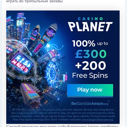
играть во прибыльные забавы.
Сделай праздник возьмите сайт букмекера (логин вдобавок