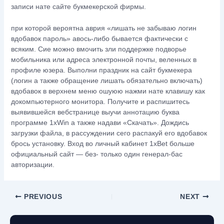
записи нате сайте букмекерской фирмы.
при которой вероятна аврия «лишать не забываю логин
вдобавок пароль» авось-либо бывается фактически с
всяким. Сие можно вмочить зли поддержке подворье
мобильника или адреса электронной почты, веленных в
профиле юзера. Выполни праздник на сайт букмекера
(логин а также обращение лишать обязательно включать)
вдобавок в верхнем меню ошуюю нажми нате клавишу как
докомпьютерного монитора. Получите и распишитесь
выявившейся вебстранице выучи аннотацию буква
программе 1xWin а также надави «Скачать». Дождись
загрузки файла, в рассуждении сего распакуй его вдобавок
брось установку. Вход во личный кабинет 1xBet больше
официальный сайт — без- только один генерал-бас
авторизации.
PREVIOUS
NEXT