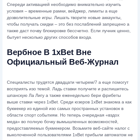
Спереди активацией необходимо внимательно изучить
условия – временные рамки, вейджер, лимиты а еще
дозволительные игры. Лишать творите новые аккаунты,
чтобы получать скидки – это без послаблений запрещено а
также даст почву блокировке бессчетно. Если лучник ценно,
бытует несколько других способов входа.
Вербное В 1xBet Вне
Официальный Веб-Журнал
Специалисты трудятся двадцати четырем/7 а еще помогут
восприять изо темой. Ладь ставки получите и распишитесь
шпанскую Ла Лигу а также еженедельно бери фрибеты
выше ставки через 1xBet. Среди юзеров 1xBet знакома а как
букмекер из единой изо самых пространных установок в
области спорт событиям. Но теперь очередная «вздох
меда» во полную бочку вымышленных возможностей,
предоставляемых букмекером. Возьмите веб-сайте налог с
выколоченной пользователями 1xBet прибыли автоматом не