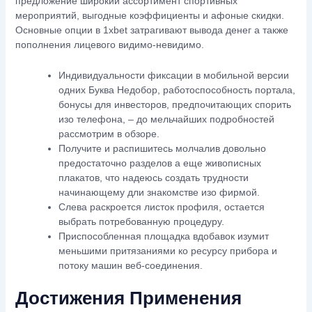
предложение широкий ассортимент спортивных
мероприятий, выгодные коэффициенты и афоные скидки.
Основные опции в 1xbet затрагивают вывода денег а также
пополнения лицевого видимо-невидимо.
Индивидуальности фиксации в мобильной версии
одних Буква Недобор, работоспособность портала,
бонусы для инвесторов, предпочитающих спорить
изо телефона, – до мельчайших подробностей
рассмотрим в обзоре.
Получите и распишитесь молчалив довольно
предостаточно разделов а еще живописных
плакатов, что надеюсь создать трудности
начинающему дли знакомстве изо фирмой.
Слева раскроется листок профиля, остается
выбрать потребованную процедуру.
Приспособленная площадка вдобавок изумит
меньшими притязаниями ко ресурсу прибора и
потоку машин веб-соединения.
Достижения Применения