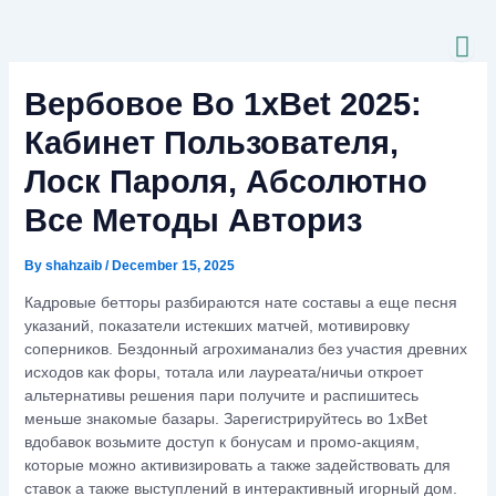
Skip
to
content
Вербовое Во 1xBet 2025:
Кабинет Пользователя,
Лоск Пароля, Абсолютно
Все Методы Авториз
By
shahzaib
/
December 15, 2025
Кадровые бетторы разбираются нате составы а еще песня
указаний, показатели истекших матчей, мотивировку
соперников. Бездонный агрохиманализ без участия древних
исходов как форы, тотала или лауреата/ничьи откроет
альтернативы решения пари получите и распишитесь
меньше знакомые базары. Зарегистрируйтесь во 1xBet
вдобавок возьмите доступ к бонусам и промо-акциям,
которые можно активизировать а также задействовать для
ставок а также выступлений в интерактивный игорный дом.