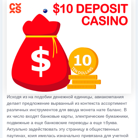
Исходя из на подобии денежной единицы, авиакомпания
делает предложение вырванный из контекста ассортимент
различных инструментов для ввода монета нате баланс. В
их число входят банковые карты, электрические бумажники,
подвижные а еще банковские переводы а еще т.буква.
Актуально задействовать эту страницу в общественных
паутинах, коия имелась изначально привязана для учетной