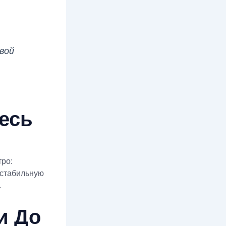
вой
есь
тро:
 стабильную
.
и До