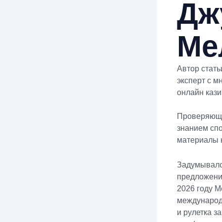
Дж
Ме
Автор стать
эксперт с м
онлайн кази
Проверяющи
знанием спо
материалы н
Задумывалс
предложени
2026 году М
международн
и рулетка з