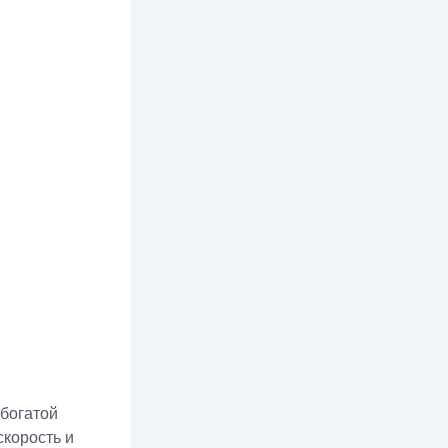
 богатой
скорость и