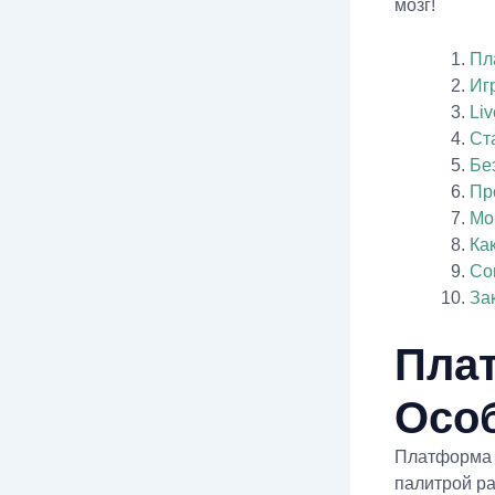
мозг!
Пл
Иг
Li
Ст
Бе
Пр
Мо
Ка
Со
За
Пла
Осо
Платформа М
палитрой ра