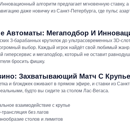
 Инновационный алгоритм предлагает мгновенную ставку, а
вигацию даже новичку из Санкт-Петербурга, где пульс азар
е Автоматы: Мегаподбор И Инновац
ских 3-барабанных крутилок до ультрасовременных 3D-сло
огромный выбор. Каждый игрок найдёт свой любимый жанр,
й гиперсервис и мегаподбор, который не оставит равноду
теля бросить фишку.
азино: Захватывающий Матч С Крупь
етка и блэкджек оживают в прямом эфире, и ставки из Санк
еальными, будто вы сидите за столом Лас-Вегаса.
альное взаимодействие с крупье
-трансляция без лагов
знообразие столов и лимитов