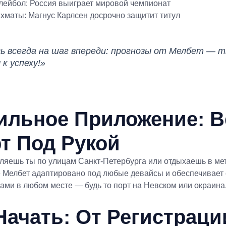
лейбол: Россия выиграет мировой чемпионат
хматы: Магнус Карлсен досрочно защитит титул
ь всегда на шаг впереди: прогнозы от Мелбет — т
 к успеху!»
ильное Приложение: В
т Под Рукой
ляешь ты по улицам Санкт-Петербурга или отдыхаешь в ме
 Мелбет адаптировано под любые девайсы и обеспечивает
сами в любом месте — будь то порт на Невском или окраина
Начать: От Регистраци