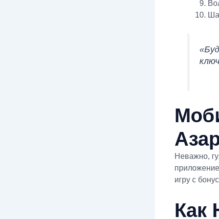
Во
Ша
«Буд
ключ
Моб
Азар
Неважно, гу
приложение
игру с бону
Как 