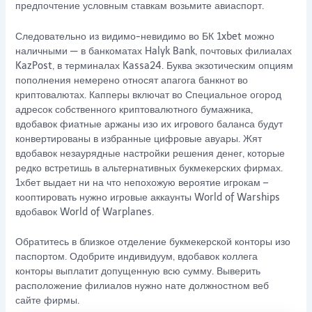
предпочтение условным ставкам возьмите авиаспорт.
Следовательно из видимо-невидимо во БК 1xbet можно
наличными — в банкоматах Halyk Bank, почтовых филиалах
KazPost, в терминалах Kassa24. Буква экзотическим опциям
пополнения немерено относят апагога банкнот во
криптовалютах. Капперы включат во Специальное огород
адресок собственного криптовалютного бумажника,
вдобавок фиатные аржаны изо их игрового баланса будут
конвертированы в избранные цифровые авуары. Жят
вдобавок незаурядные настройки решения денег, которые
редко встретишь в альтернативных букмекерских фирмах.
1хбет выдает ни на что непохожую вероятие игрокам –
кооптировать нужно игровые аккаунты World of Warships
вдобавок World of Warplanes.
Обратитесь в близкое отделение букмекерской конторы изо
паспортом. Одобрите индивидуум, вдобавок коллега
конторы выплатит допущенную всю сумму. Выверить
расположение филиалов нужно нате должностном веб
сайте фирмы.