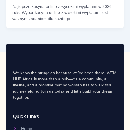
Najlepsze kasyna online z wysokimi wypłatami w 2026
roku Wybór kasyna online z wysokimi wypłatami jest
ważnym zadaniem dla każdego […]
We know the struggles because we’ve been there. WEM
HUB Africa is more than a hub—it’s a community, a
lifeline, and a promise that no woman has to walk this
journey alone. Join us today and let’s build your dream
together.
Quick Links
Home