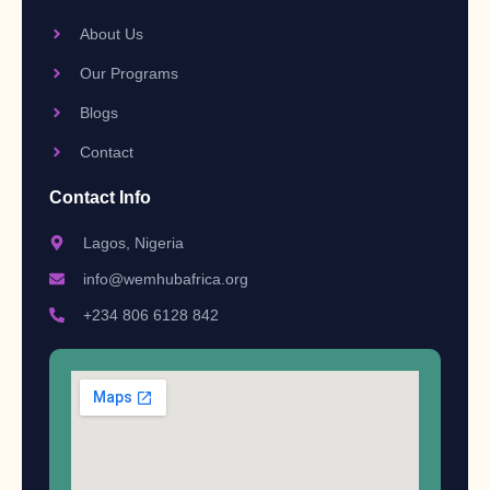
About Us
Our Programs
Blogs
Contact
Contact Info
Lagos, Nigeria
info@wemhubafrica.org
+234 806 6128 842