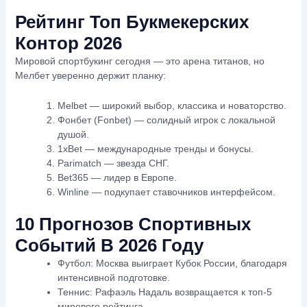
Рейтинг Топ Букмекерских
Контор 2026
Мировой спортбукинг сегодня — это арена титанов, но
Мелбет уверенно держит планку:
Melbet — широкий выбор, классика и новаторство.
Фонбет (Fonbet) — солидный игрок с локальной
душой.
1xBet — международные тренды и бонусы.
Parimatch — звезда СНГ.
Bet365 — лидер в Европе.
Winline — подкупает ставочников интерфейсом.
10 Прогнозов Спортивных
Событий В 2026 Году
Футбол: Москва выиграет Кубок России, благодаря
интенсивной подготовке.
Теннис: Рафаэль Надаль возвращается к топ-5
мирового рейтинга.