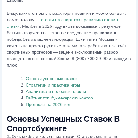
Европы.
Вижу, каким огнём в глазах горят новички и «соло-бойцы»,
ломая голову —
ставки на спорт как правильно ставить
ставки
. Мелбет в 2026 году вновь доказывает: разумное
беттинг-творчество + строгое следование правилам =
победа без излишней лихорадки. Если ты из Москвы и
хочешь не просто рулить ставками, а зарабатывать за счёт
спортивных прогнозов — зацени эксклюзивный разбор
двадцать пятого сезона! Звони: 8 (800) 700-29-90 и выходи в
плюс.
Основы успешных ставок
Стратегии и практика игры
Аналитика и полезные факты
Рейтинг топ букмекерских контор
Прогнозы на 2026 год
Основы Успешных Ставок В
Спортсбукинге
Забудь мифы и ходульные трюки! Ставь осознанно, не