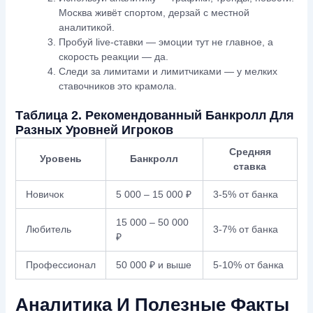
Москва живёт спортом, дерзай с местной
аналитикой.
Пробуй live-ставки — эмоции тут не главное, а
скорость реакции — да.
Следи за лимитами и лимитчиками — у мелких
ставочников это крамола.
Таблица 2. Рекомендованный Банкролл Для
Разных Уровней Игроков
Средняя
Уровень
Банкролл
ставка
Новичок
5 000 – 15 000 ₽
3-5% от банка
15 000 – 50 000
Любитель
3-7% от банка
₽
Профессионал
50 000 ₽ и выше
5-10% от банка
Аналитика И Полезные Факты