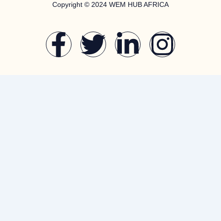
Copyright © 2024 WEM HUB AFRICA
F
T
L
I
a
w
i
n
c
i
n
s
e
t
k
t
b
t
e
a
o
e
d
g
o
r
i
r
k
n
a