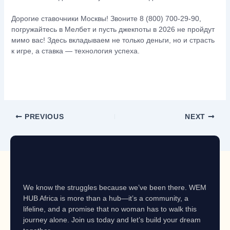
Дорогие ставочники Москвы! Звоните 8 (800) 700-29-90,
погружайтесь в Мелбет и пусть джекпоты в 2026 не пройдут
мимо вас! Здесь вкладываем не только деньги, но и страсть
к игре, а ставка — технология успеха.
PREVIOUS
NEXT
We know the struggles because we’ve been there. WEM
HUB Africa is more than a hub—it’s a community, a
lifeline, and a promise that no woman has to walk this
journey alone. Join us today and let’s build your dream