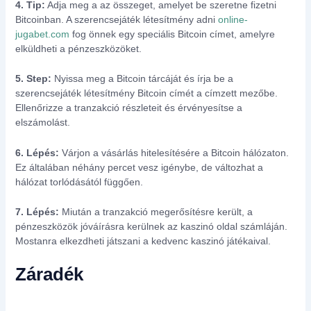
4. Tip:
Adja meg a az összeget, amelyet be szeretne fizetni
Bitcoinban. A szerencsejáték létesítmény adni
online-
jugabet.com
fog önnek egy speciális Bitcoin címet, amelyre
elküldheti a pénzeszközöket.
5. Step:
Nyissa meg a Bitcoin tárcáját és írja be a
szerencsejáték létesítmény Bitcoin címét a címzett mezőbe.
Ellenőrizze a tranzakció részleteit és érvényesítse a
elszámolást.
6. Lépés:
Várjon a vásárlás hitelesítésére a Bitcoin hálózaton.
Ez általában néhány percet vesz igénybe, de változhat a
hálózat torlódásától függően.
7. Lépés:
Miután a tranzakció megerősítésre került, a
pénzeszközök jóváírásra kerülnek az kaszinó oldal számláján.
Mostanra elkezdheti játszani a kedvenc kaszinó játékaival.
Záradék