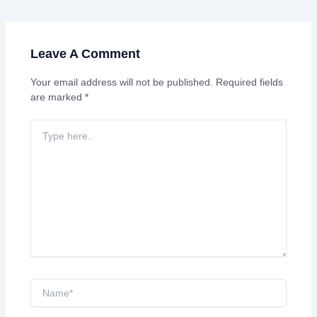
Leave A Comment
Your email address will not be published.
Required fields
are marked
*
Type
here..
Name*