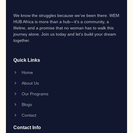
We know the struggles because we’ve been there. WEM
HUB Africa is more than a hub—it’s a community, a
lifeline, and a promise that no woman has to walk this
journey alone. Join us today and let’s build your dream
together.
Quick Links
Home
About Us
Our Programs
Blogs
Contact
Contact Info