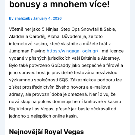
bonusy a mnohem více!
By
shahzaib
/
January 4, 2026
Včetně her jako 5 Ninjas, Step Ops Snowfall & Sable,
Aladdin a Čaroděj, Aloha! Důvodem je, že toto
internetové kasino, které vlastníte a můžete hrát z
Jumpman Playing
https://wingaga-login.gr/
, má licence
vydané v přísných jurisdikcích vaší Británie a Alderney.
Bylo také potvrzeno GoDaddy jako bezpečné a férové ​​a
jeho spravedlnost je pravidelně testována nezávislou
výzkumnou společností SQS.
Zákaznickou podporu lze
získat prostřednictvím živého hovoru a e-mailové
adresy, ale provozní doba je omezená. Není divu, že
nová skupina pokies dominuje herní knihovně v kasinu
Big Victory Las Vegas, přesně jak byste očekávali od
jednoho z nejlepších online kasin.
Nejnovější Royal Vegas