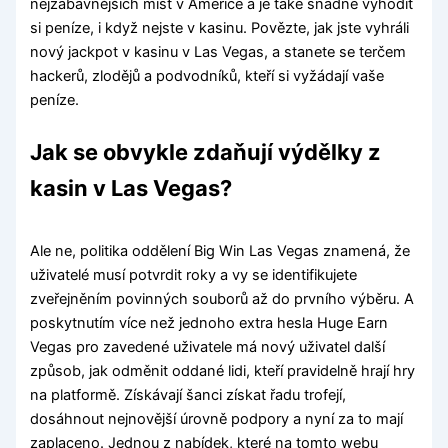
nejzábavnějších míst v Americe a je také snadné vyhodit
si peníze, i když nejste v kasinu. Povězte, jak jste vyhráli
nový jackpot v kasinu v Las Vegas, a stanete se terčem
hackerů, zlodějů a podvodníků, kteří si vyžádají vaše
peníze.
Jak se obvykle zdaňují výdělky z
kasin v Las Vegas?
Ale ne, politika oddělení Big Win Las Vegas znamená, že
uživatelé musí potvrdit roky a vy se identifikujete
zveřejněním povinných souborů až do prvního výběru. A
poskytnutím více než jednoho extra hesla Huge Earn
Vegas pro zavedené uživatele má nový uživatel další
způsob, jak odměnit oddané lidi, kteří pravidelně hrají hry
na platformě. Získávají šanci získat řadu trofejí,
dosáhnout nejnovější úrovně podpory a nyní za to mají
zaplaceno. Jednou z nabídek, které na tomto webu