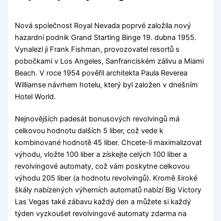
Nová společnost Royal Nevada poprvé založila nový
hazardní podnik Grand Starting Binge 19. dubna 1955.
Vynalezl ji Frank Fishman, provozovatel resortů s
pobočkami v Los Angeles, Sanfranciském zálivu a Miami
Beach. V roce 1954 pověřil architekta Paula Reverea
Williamse návrhem hotelu, který byl založen v dnešním
Hotel World.
Nejnovějších padesát bonusových revolvingů má
celkovou hodnotu dalších 5 liber, což vede k
kombinované hodnotě 45 liber. Chcete-li maximalizovat
výhodu, vložte 100 liber a získejte celých 100 liber a
revolvingové automaty, což vám poskytne celkovou
výhodu 205 liber (a hodnotu revolvingů). Kromě široké
škály nabízených výherních automatů nabízí Big Victory
Las Vegas také zábavu každý den a můžete si každý
týden vyzkoušet revolvingové automaty zdarma na