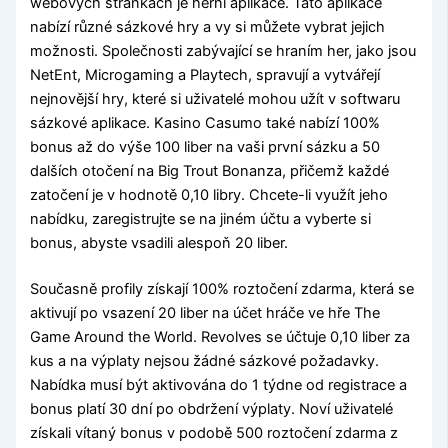
webových stránkách je herní aplikace. Tato aplikace
nabízí různé sázkové hry a vy si můžete vybrat jejich
možnosti. Společnosti zabývající se hraním her, jako jsou
NetEnt, Microgaming a Playtech, spravují a vytvářejí
nejnovější hry, které si uživatelé mohou užít v softwaru
sázkové aplikace. Kasino Casumo také nabízí 100%
bonus až do výše 100 liber na vaši první sázku a 50
dalších otočení na Big Trout Bonanza, přičemž každé
zatočení je v hodnotě 0,10 libry. Chcete-li využít jeho
nabídku, zaregistrujte se na jiném účtu a vyberte si
bonus, abyste vsadili alespoň 20 liber.
Současně profily získají 100% roztočení zdarma, která se
aktivují po vsazení 20 liber na účet hráče ve hře The
Game Around the World. Revolves se účtuje 0,10 liber za
kus a na výplaty nejsou žádné sázkové požadavky.
Nabídka musí být aktivována do 1 týdne od registrace a
bonus platí 30 dní po obdržení výplaty. Noví uživatelé
získali vítaný bonus v podobě 500 roztočení zdarma z