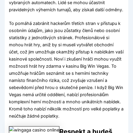
vybraných automatech. Lidé se mohou účastnit
pravidelných výherních turnajů, aby získali další odměny.
To pomáhá zabránit hackerům třetích stran v přístupu k
osobním údajům, jako jsou zůstatky členů nebo osobní
statistiky z jednotlivých stránek. Profesionálové si
mohou hrát hry, aniž by si museli vytvářet obchodní
účet, což jim umožňuje okamžitý přístup k nabídkám vaší
kasinové společnosti. Noví i zkušení hráči mohou využít
možnosti hrát hry zdarma v kasinu Big Win Vegas. To
umožňuje hráčům seznámit se s herními techniky
namísto finančního rizika, což zvyšuje vzrušení a
sebevědomí před hrou o skutečné peníze. I když Big Win
Vegas nemá určité oddělení, nabízí profesionálům
komplexní herní možnosti a mnoho unikátních nabídek.
Kromě toho nabízí několik možností pro velké poplatky a
neúčtuje žádné poplatky.
Respekt a budeš